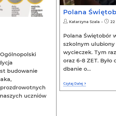
Polana Święto
Katarzyna Szala
22
Polana Świętobór 
szkolnym ulubiony
wycieczek. Tym raz
“Ogólnopolski
oraz 6-8 ZET. Było 
dycja
dbanie o…
est budowanie
aka,
Czytaj Dalej
 prozdrowotnych
 naszych uczniów