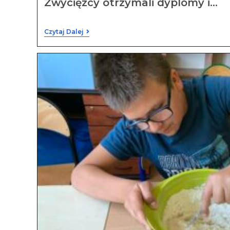
Zwycięzcy otrzymali dyplomy i…
Czytaj Dalej