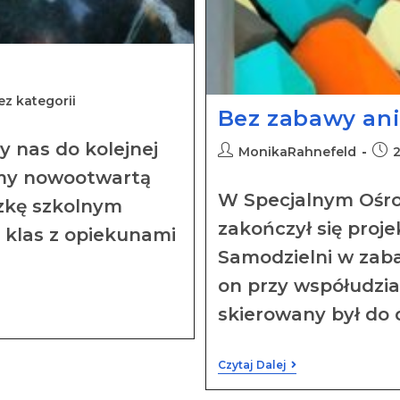
ez kategorii
Bez zabawy ani
y nas do kolejnej
MonikaRahnefeld
2
śmy nowootwartą
W Specjalnym Oś
czkę szkolnym
zakończył się pr
 klas z opiekunami
Samodzielni w zaba
on przy współudzia
skierowany był do d
Czytaj Dalej