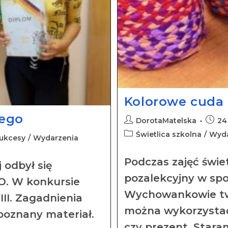
Kolorowe cuda
iego
DorotaMatelska
24
Świetlica szkolna
/
Wyda
ukcesy
/
Wydarzenia
Podczas zajęć świ
odbył się
pozalekcyjny w spo
. W konkursie
Wychowankowie two
VIII. Zagadnienia
można wykorzystać 
oznany materiał.
czy prezent. Staram