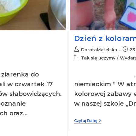
Dzień z kolora
DorotaMatelska
23
Tak się uczymy
/
Wydar
ziarenka do
„ Dzień z k
li w czwartek 17
niemieckim ” W at
iów słabowidzących.
kolorowej zabawy w
poznanie
w naszej szkole „Dn
ch oraz…
Czytaj Dalej