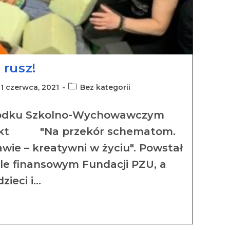
 rusz!
1 czerwca, 2021
Bez kategorii
rodku Szkolno-Wychowawczym
ojekt "Na przekór schematom.
wie – kreatywni w życiu". Powstał
le finansowym Fundacji PZU, a
zieci i…