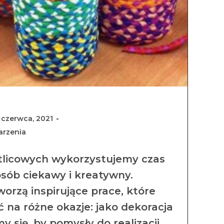
 czerwca, 2021
rzenia
etlicowych wykorzystujemy czas
sób ciekawy i kreatywny.
rzą inspirujące prace, które
na różne okazje: jako dekoracja
y się, by pomysły do realizacji…