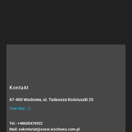
Kontakt
67-400 Wschowa, ul. Tadeusza Kościuszki 25
View Map
Tel.: +48655476922
Mail: sekretariat@sosw.wschowa.com.pl