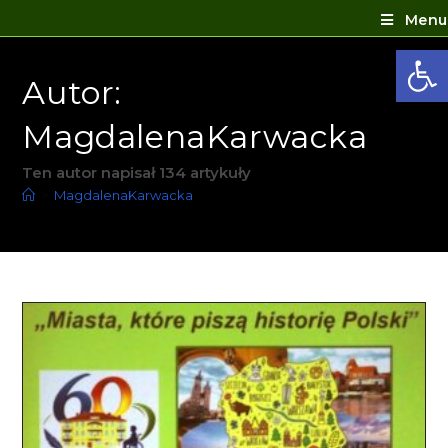
Menu
Ot
Autor:
MagdalenaKarwacka
Ten autor napisał 134 artykuły
>
MagdalenaKarwacka