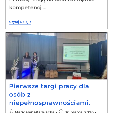
kompetencji…
Czytaj Dalej
Pierwsze targi pracy dla
osób z
niepełnosprawnościami.
MagdalenaKarwacka
30 marca, 2026