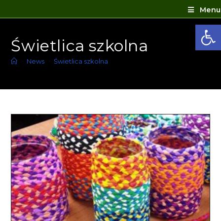
Menu
Ot
Świetlica szkolna
>
News
>
Świetlica szkolna