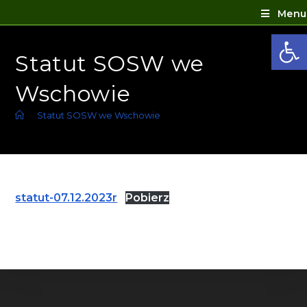
Menu
Ot
Statut SOSW we
Wschowie
>
Statut SOSW we Wschowie
statut-07.12.2023r
Pobierz