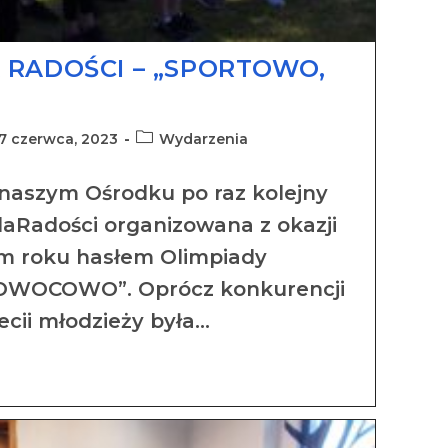
A RADOŚCI – „SPORTOWO,
7 czerwca, 2023
Wydarzenia
 naszym Ośrodku po raz kolejny
daRadości organizowana z okazji
ym roku hasłem Olimpiady
OWOCOWO”. Oprócz konkurencji
ecii młodzieży była…