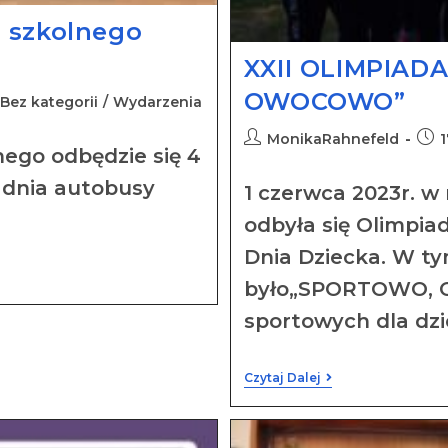
u szkolnego
XXII OLIMPIAD
OWOCOWO”
Bez kategorii
/
Wydarzenia
MonikaRahnefeld
1
nego odbędzie się 4
o dnia autobusy
1 czerwca 2023r. w
odbyła się Olimpia
Dnia Dziecka. W t
było„SPORTOWO, 
sportowych dla dzi
Czytaj Dalej