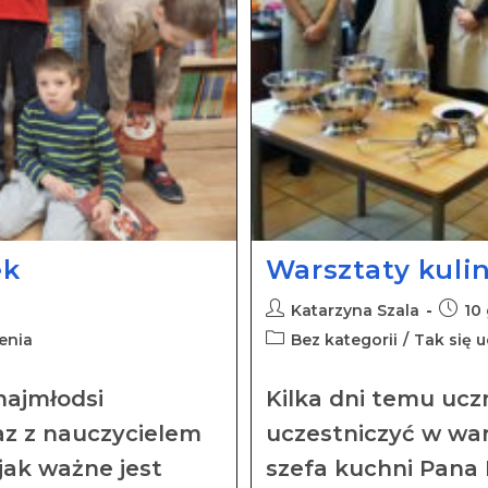
ek
Warsztaty kuli
Katarzyna Szala
10
enia
Bez kategorii
/
Tak się 
 najmłodsi
Kilka dni temu uczn
raz z nauczycielem
uczestniczyć w wa
jak ważne jest
szefa kuchni Pana