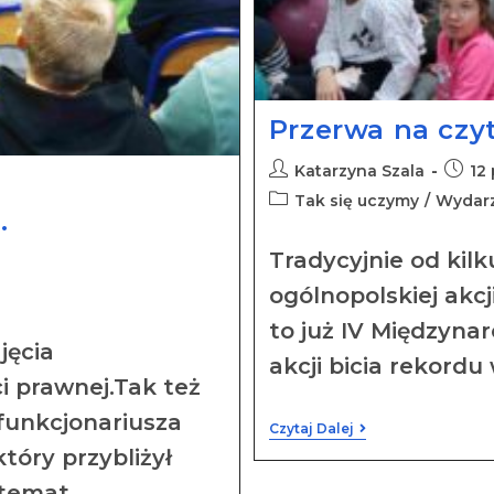
Przerwa na czy
Katarzyna Szala
12
Tak się uczymy
/
Wydar
.
Tradycyjnie od kilk
ogólnopolskiej akc
to już IV Międzyna
jęcia
akcji bicia rekordu
i prawnej.Tak też
 funkcjonariusza
Czytaj Dalej
który przybliżył
temat.