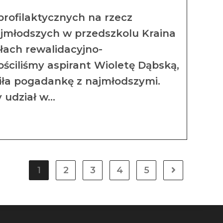
rofilaktycznych na rzecz
jmłodszych w przedszkolu Kraina
łach rewalidacyjno-
ciliśmy aspirant Wioletę Dąbską,
iła pogadankę z najmłodszymi.
y udział w…
1
2
3
4
5