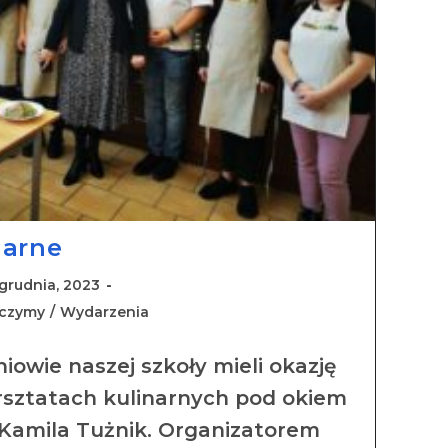
narne
 grudnia, 2023
uczymy
/
Wydarzenia
iowie naszej szkoły mieli okazję
rsztatach kulinarnych pod okiem
 Kamila Tużnik. Organizatorem