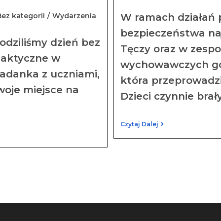
Bez kategorii
/
Wydarzenia
W ramach działań p
bezpieczeństwa na
dziliśmy dzień bez
Tęczy oraz w zespo
ilaktyczne w
wychowawczych goś
adanka z uczniami,
która przeprowadz
woje miejsce na
Dzieci czynnie brał
Czytaj Dalej