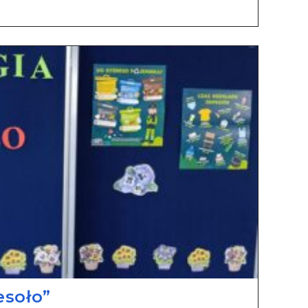
esoło”