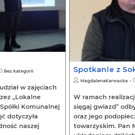
Spotkanie z So
Bez kategorii
MagdalenaKarwacka
udział w zajęciach
W ramach realizacji
zez „Lokalne
sięgaj gwiazd” odby
 Spółki Komunalnej
oraz jego podopie
ęć dotyczyła
towarzyskim. Pan Ma
dność naszej