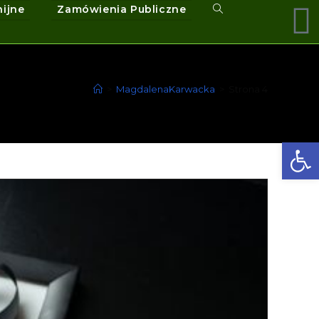
nijne
Zamówienia Publiczne
>
MagdalenaKarwacka
>
Strona 4
Ot