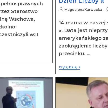
Dzień Liczby π
epełnosprawnych
MagdalenaKarwacka
rzez Starostwo
inę Wschowa,
14 marca w naszej 
zkolno-
π. Data jest niepr
estniczyli w:
amerykańskiego zap
zaokrąglenie liczb
przecinku. …
Czytaj Dalej