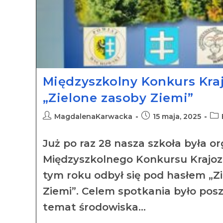
Międzyszkolny Konkurs Kra
„Zielone zasoby Ziemi”
MagdalenaKarwacka
15 maja, 2025
Już po raz 28 nasza szkoła była o
Międzyszkolnego Konkursu Krajoz
tym roku odbył się pod hasłem „Z
Ziemi”. Celem spotkania było pos
temat środowiska…