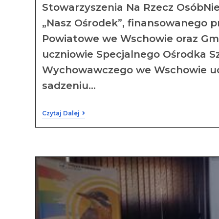
Stowarzyszenia Na Rzecz OsóbNi
„Nasz Ośrodek”, finansowanego p
Powiatowe we Wschowie oraz Gm
uczniowie Specjalnego Ośrodka S
Wychowawczego we Wschowie ucz
sadzeniu…
Czytaj Dalej