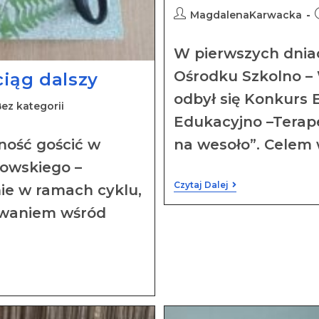
MagdalenaKarwacka
W pierwszych dnia
Ośrodku Szkolno 
ciąg dalszy
odbył się Konkurs 
ez kategorii
Edukacyjno –Terap
na wesoło”. Celem 
ność gościć w
howskiego –
Czytaj Dalej
nie w ramach cyklu,
sowaniem wśród