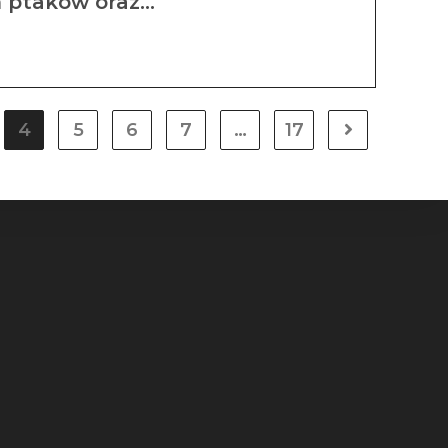
h ptaków oraz…
4
5
6
7
…
17