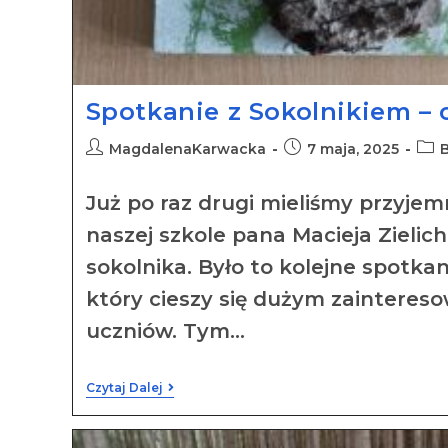
Spotkanie z Sokolnikiem – 
MagdalenaKarwacka
7 maja, 2025
B
Już po raz drugi mieliśmy przyjem
naszej szkole pana Macieja Zielic
sokolnika. Było to kolejne spotka
który cieszy się dużym zaintere
uczniów. Tym…
Czytaj Dalej