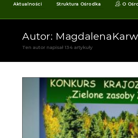
Aktualności
Struktura Ośrodka
O Ośr
Autor:
MagdalenaKarw
Ten autor napisał 134 artykuły