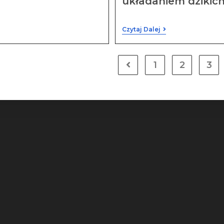
układaniem dzikic
Czytaj Dalej
1
2
3