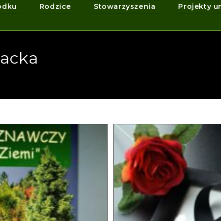
odku
Rodzice
Stowarzyszenia
Projekty u
acka