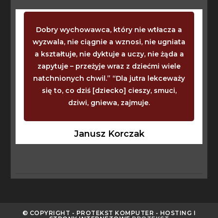
Dobry wychowawca, który nie wtłacza a
wyzwala, nie ciągnie a wznosi, nie ugniata
a kształtuje, nie dyktuje a uczy, nie żąda a
zapytuje – przeżyje wraz z dziećmi wiele
natchnionych chwil.” “Dla jutra lekceważy
się to, co dziś [dziecko] cieszy, smuci,
dziwi, gniewa, zajmuje.
Janusz Korczak
© COPYRIGHT - PROTEKST KOMPUTER - HOSTING I