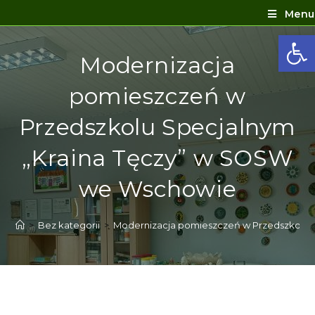
Menu
Ot
Modernizacja
pomieszczeń w
Przedszkolu Specjalnym
„Kraina Tęczy” w SOSW
we Wschowie
>
Bez kategorii
>
Modernizacja pomieszczeń w Przedszkolu 