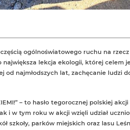
„Sprzątanie Świata 2024”
t częścią ogólnoświatowego ruchu na rzec
 największa lekcja ekologii, której celem 
j od najmłodszych lat, zachęcanie ludzi d
IEMI!”
– to hasło tegorocznej polskiej akcji
ak i w tym roku w akcji wzięli udział uczn
ł szkoły, parków miejskich oraz lasu Leśn