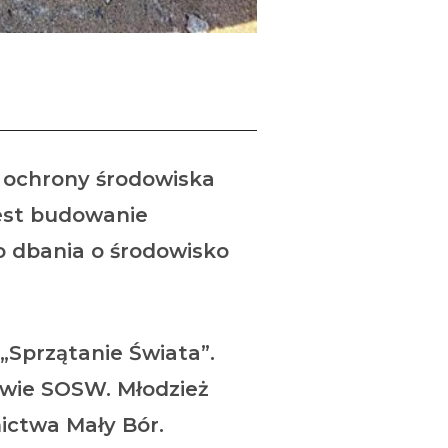
z ochrony środowiska
jest budowanie
o dbania o środowisko
 „Sprzątanie Świata”.
iowie SOSW. Młodzież
ictwa Mały Bór.