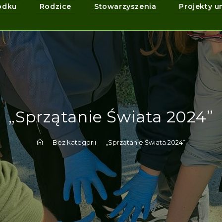
odku
Rodzice
Stowarzyszenia
Projekty u
„Sprzątanie Świata 2024”
>
Bez kategorii
>
„Sprzątanie Świata 2024”