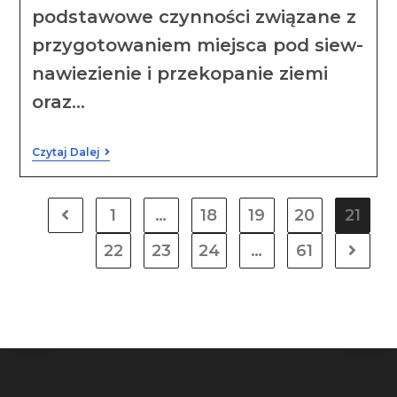
podstawowe czynności związane z
przygotowaniem miejsca pod siew-
nawiezienie i przekopanie ziemi
oraz…
Czytaj Dalej
1
…
18
19
20
21
22
23
24
…
61