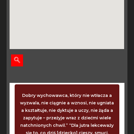
Dobry wychowawca, który nie wtłacza a
wyzwala, nie ciągnie a wznosi, nie ugniata
a kształtuje, nie dyktuje a uczy, nie żąda a
zapytuje – przeżyje wraz z dziećmi wiele
natchnionych chwil.” “Dla jutra lekceważy
się to, co dziś [dziecko] cieszy, smuci,