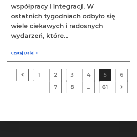
współpracy i integracji. W
ostatnich tygodniach odbyło się
wiele ciekawych i radosnych
wydarzeń, które…
Czytaj Dalej
1
2
3
4
5
6
7
8
…
61