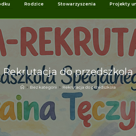
odku
Rodzice
Stowarzyszenia
Projekty u
Rekrutacja do przedszkola
>
Bez kategorii
>
Rekrutacja do przedszkola