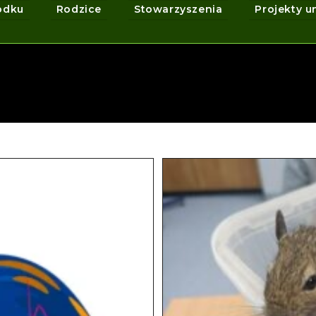
odku
Rodzice
Stowarzyszenia
Projekty u