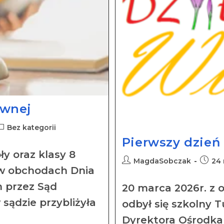
awnej
Bez kategorii
Pierwszy dzień
ły oraz klasy 8
MagdaSobczak
24 
 w obchodach Dnia
h przez Sąd
20 marca 2026r. z 
ądzie przybliżyła
odbył się szkolny T
Dyrektora Ośrodka