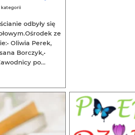
 kategorii
cianie odbyły się
tołowym.Ośrodek ze
:• Oliwia Perek,
sana Borczyk,•
Zawodnicy po…