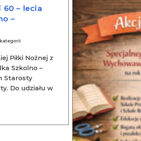
 60 – lecia
no –
kategorii
ej Piłki Nożnej z
dka Szkolno –
 Starosty
y. Do udziału w