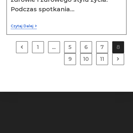
Podczas spotkania…
Czytaj Dalej
1
…
5
6
7
8
9
10
11