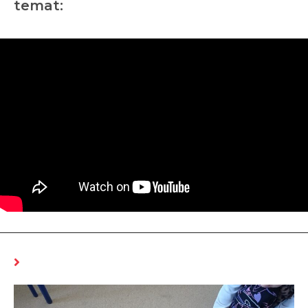
temat:
MOŻE CI SIĘ SPODOBAĆ RÓWNIEŻ