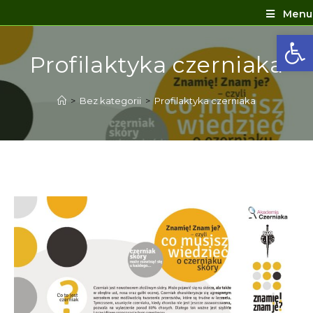
Menu
Ot
Profilaktyka czerniaka
>
Bez kategorii
>
Profilaktyka czerniaka