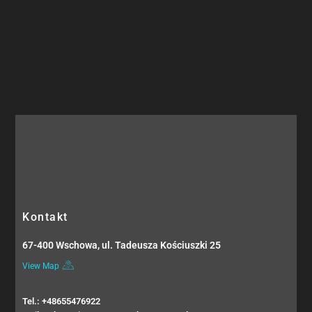
Kontakt
67-400 Wschowa, ul. Tadeusza Kościuszki 25
View Map
Tel.: +48655476922