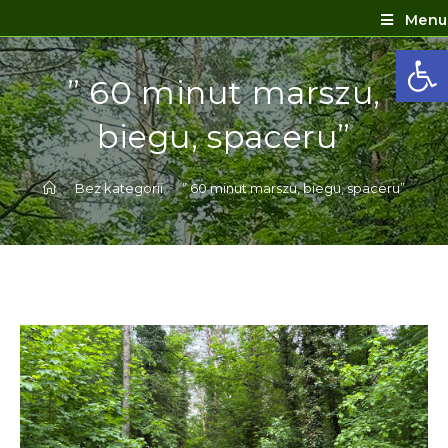
Menu
Ot
” 60 minut marszu,
biegu, spaceru”
>
Bez kategorii
>
” 60 minut marszu, biegu, spaceru”