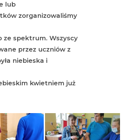
e lub
ątków zorganizowaliśmy
b ze spektrum. Wszyscy
wane przez uczniów z
yła niebieska i
ebieskim kwietniem już