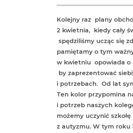
Kolejny raz plany obch
2 kwietnia, kiedy cały
spędziliśmy ucząc się z
pamiętamy o tym ważnym
w kwietniu opowiada o 
by zaprezentować siebi
i potrzebach. Od lat sy
Ten kolor przypomina n
i potrzeb naszych koleg
możemy uczynić szkołę 
z autyzmu. W tym roku 