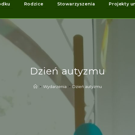
odku
Rodzice
Stowarzyszenia
Projekty u
Dzień autyzmu
>
Wydarzenia
>
Dzień autyzmu