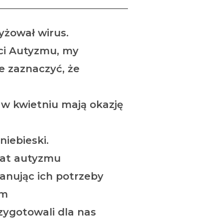
yżował wirus.
ci Autyzmu, my
e zaznaczyć, że
w kwietniu mają okazję
niebieski.
mat autyzmu
anując ich potrzeby
um
zygotowali dla nas