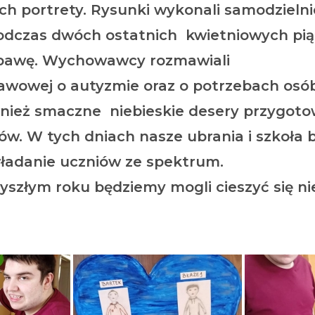
ch portrety. Rysunki wykonali samodzielni
Podczas dwóch ostatnich kwietniowych pi
abawę. Wychowawcy rozmawiali
tawowej o autyzmie oraz o potrzebach osó
wnież smaczne niebieskie desery przygoto
w. W tych dniach nasze ubrania i szkoła b
ładanie uczniów ze spektrum.
yszłym roku będziemy mogli cieszyć się ni