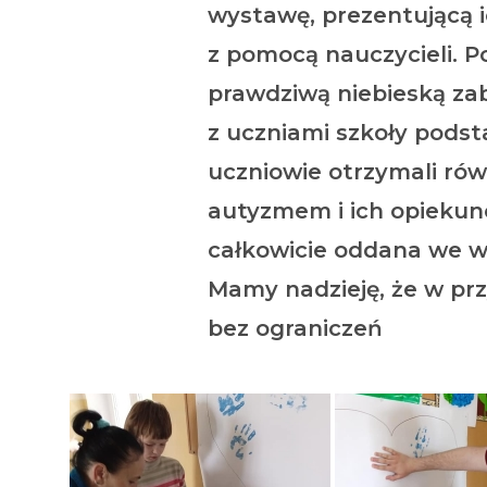
wystawę, prezentującą i
z pomocą nauczycieli. 
prawdziwą niebieską z
z uczniami szkoły pods
uczniowie otrzymali ró
autyzmem i ich opiekunó
całkowicie oddana we w
Mamy nadzieję, że w prz
bez ograniczeń