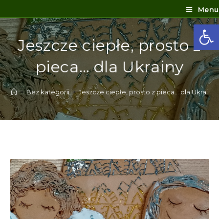
Menu
Ot
Jeszcze ciepłe, prosto z
pieca… dla Ukrainy
>
Bez kategorii
>
Jeszcze ciepłe, prosto z pieca… dla Ukrainy