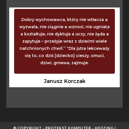
Dobry wychowawca, który nie wtłacza a
wyzwala, nie ciągnie a wznosi, nie ugniata
a kształtuje, nie dyktuje a uczy, nie żąda a
zapytuje – przeżyje wraz z dziećmi wiele
natchnionych chwil.” “Dla jutra lekceważy
się to, co dziś [dziecko] cieszy, smuci,
dziwi, gniewa, zajmuje.
Janusz Korczak
© COPYRIGHT - PROTEKST KOMPUTER - HOSTING I