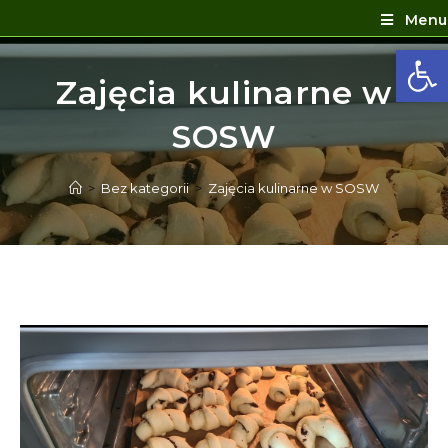
Menu
Ot
Zajęcia kulinarne w
SOSW
>
Bez kategorii
>
Zajęcia kulinarne w SOSW