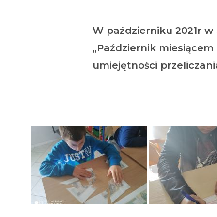
W październiku 2021r w 
„Październik miesiącem
umiejętności przelicza
M. Staniszew