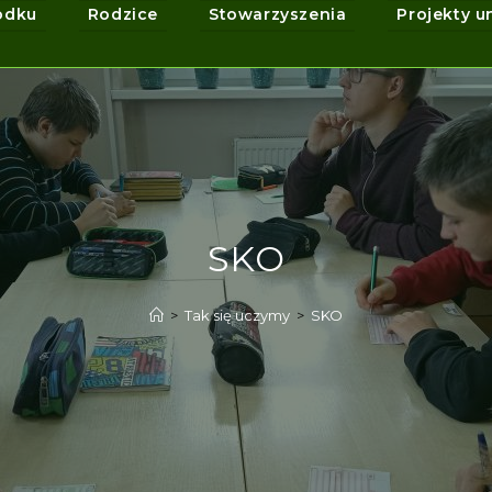
odku
Rodzice
Stowarzyszenia
Projekty u
SKO
>
Tak się uczymy
>
SKO