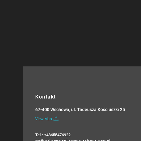
Kontakt
67-400 Wschowa, ul. Tadeusza Kościuszki 25
View Map
Tel.: +48655476922