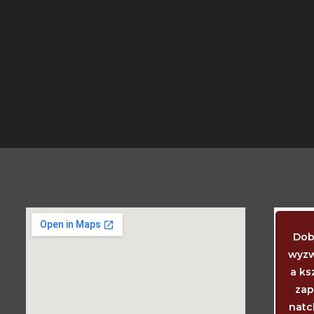
Kiedy dziecko powinno już chodzić i
Dob
mówić? Wtedy, kiedy chodzi i mówi. Kiedy
wyzw
powinny wyrzynać się ząbki? Akurat
a ks
wtedy, kiedy się wyrzynają. I ciemiączko
zap
wtedy powinno zarosnąć, kiedy właśnie
natc