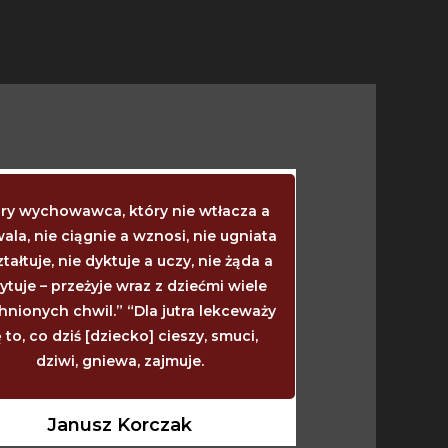
ry wychowawca, który nie wtłacza a
Kiedy dziecko 
ala, nie ciągnie a wznosi, nie ugniata
mówić? Wtedy, ki
ztałtuje, nie dyktuje a uczy, nie żąda a
powinny wyrzy
ytuje – przeżyje wraz z dziećmi wiele
wtedy, kiedy się
hnionych chwil.” “Dla jutra lekceważy
wtedy powinno z
ę to, co dziś [dziecko] cieszy, smuci,
zarasta. I nie
dziwi, gniewa, zajmuje.
powinno, ile 
w
Janusz Korczak