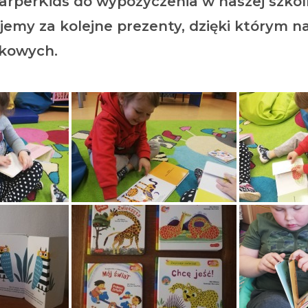
perKids do wypożyczenia w naszej szkolne
jemy za kolejne prezenty, dzięki którym na
żkowych.