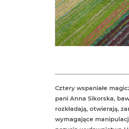
Bibli
Cztery wspaniałe magic
pani Anna Sikorska, bawi
rozkładają, otwierają, z
wymagające manipulacji r