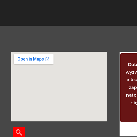
Kiedy dziecko powinno już chodzić i
Dob
mówić? Wtedy, kiedy chodzi i mówi. Kiedy
wyzw
powinny wyrzynać się ząbki? Akurat
a ks
wtedy, kiedy się wyrzynają. I ciemiączko
zap
wtedy powinno zarosnąć, kiedy właśnie
natc
zarasta. I niemowlę tyle godzin spać
si
powinno, ile mu potrzeba, aby było
wyspane.