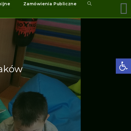
nijne
Zamówienia Publiczne
Ot
laków