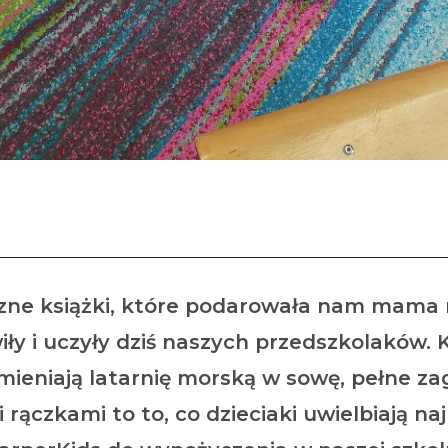
oteka z wizytą u przedszk
zne książki, które podarowała nam mama n
ły i uczyły dziś naszych przedszkolaków. Ks
amieniają latarnię morską w sowę, pełne za
ączkami to to, co dzieciaki uwielbiają naj