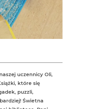
olaków
aszej uczennicy Oli,
iążki, które się
gadek, puzzli,
bardziej! Świetna