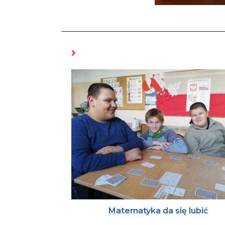
MOŻE CI SIĘ SPODOBAĆ RÓWNIEŻ
Matematyka da się lubić