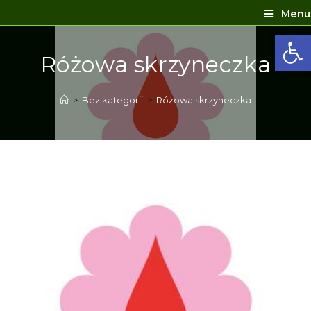
Menu
Ot
Różowa skrzyneczka
>
Bez kategorii
>
Różowa skrzyneczka