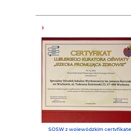
MOŻE CI SIĘ SPODOBAĆ RÓWNIEŻ
SOSW z wojewódzkim certyfikat