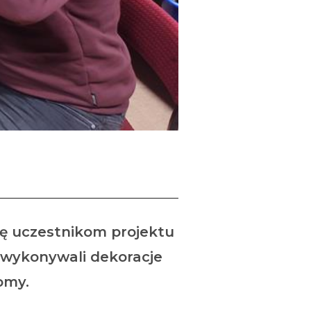
ię uczestnikom projektu
h wykonywali dekoracje
omy.