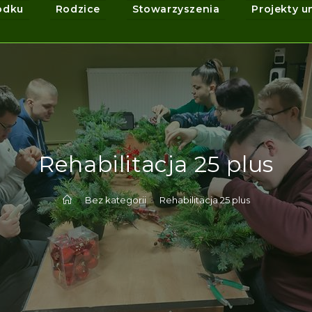
odku
Rodzice
Stowarzyszenia
Projekty u
Rehabilitacja 25 plus
>
Bez kategorii
>
Rehabilitacja 25 plus