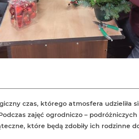
Rehabilitacja 25 plus
iczny czas, którego atmosfera udzieliła s
. Podczas zajęć ogrodniczo – podróżniczyc
ąteczne, które będą zdobiły ich rodzinne d