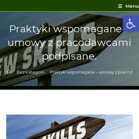
Menu
Ot
Praktyki wspomagane –
umowy z pracodawcami
podpisane.
>
Bez kategorii
>
Praktyki wspomagane – umowy z pracodaw