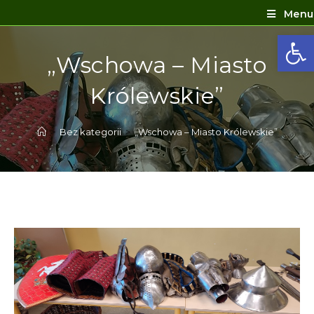
Menu
Ot
„Wschowa – Miasto
Królewskie”
>
Bez kategorii
>
„Wschowa – Miasto Królewskie”