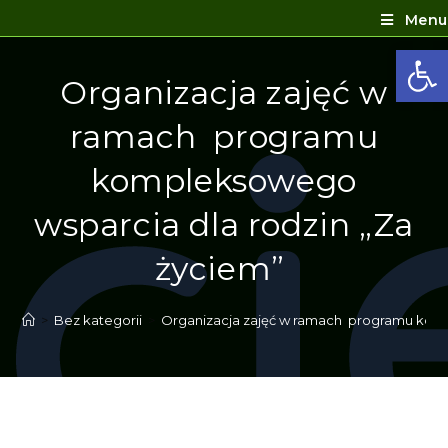
Menu
Ot
Organizacja zajęć w
ramach programu
kompleksowego
wsparcia dla rodzin „Za
życiem”
>
Bez kategorii
>
Organizacja zajęć w ramach programu komp