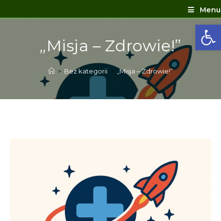
Menu
Ot
„Misja – Zdrowie!”
>
Bez kategorii
>
„Misja – Zdrowie!”