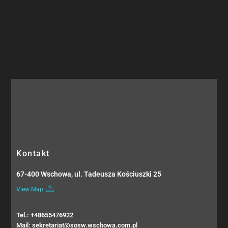
Kontakt
67-400 Wschowa, ul. Tadeusza Kościuszki 25
View Map
Tel.: +48655476922
Mail: sekretariat@sosw.wschowa.com.pl