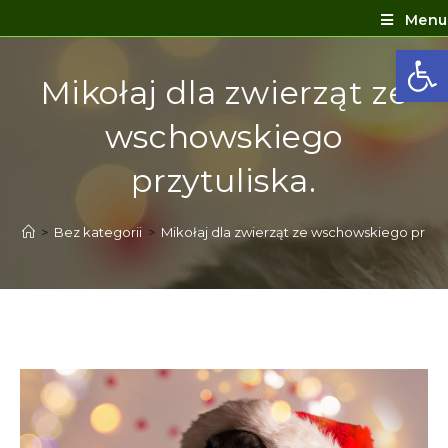
Menu
Ot
Mikołaj dla zwierząt ze
wschowskiego
przytuliska.
>
Bez kategorii
>
Mikołaj dla zwierząt ze wschowskiego przytu