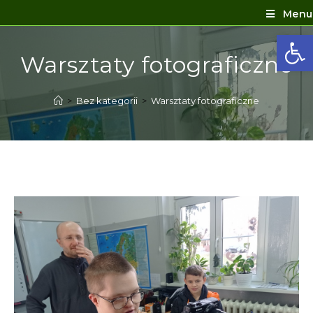
Menu
Ot
Warsztaty fotograficzne
>
Bez kategorii
>
Warsztaty fotograficzne