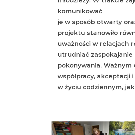
młodzieży. W trakcie za
komunikować
je w sposób otwarty oraz
projektu stanowiło równ
uważności w relacjach r
utrudniać zaspokajanie
pokonywania. Ważnym el
współpracy, akceptacji
w życiu codziennym, jak