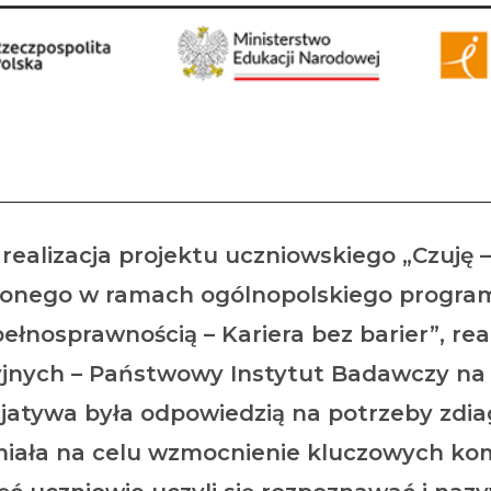
„Kariera bez barier”
ealizacja projektu uczniowskiego „Czuję 
nego w ramach ogólnopolskiego programu
pełnosprawnością – Kariera bez barier”, re
jnych – Państwowy Instytut Badawczy na 
icjatywa była odpowiedzią na potrzeby zd
miała na celu wzmocnienie kluczowych ko