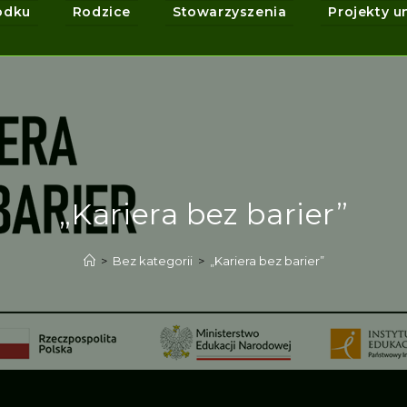
odku
Rodzice
Stowarzyszenia
Projekty u
„Kariera bez barier”
>
Bez kategorii
>
„Kariera bez barier”