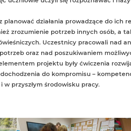
jęć uczniowie uczyli się rozpoznawać i na
 planować działania prowadzące do ich real
ież zrozumienie potrzeb innych osób, a tak
ówieśniczych. Uczestnicy pracowali nad an
 potrzeb oraz nad poszukiwaniem możliwyc
ementem projektu były ćwiczenia rozwija
 i dochodzenia do kompromisu – kompeten
 i w przyszłym środowisku pracy.