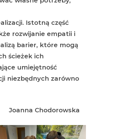
zywać własne potrzeby,
izacji. Istotną część
że rozwijanie empatii i
alizą barier, które mogą
h ścieżek ich
jące umiejętność
cji niezbędnych zarówno
Joanna Chodorowska