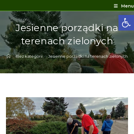
Menu
Ot
Jesienne porządki na
terenach zielonych
>
Bez kategorii
>
Jesienne porządki na terenach zielonych