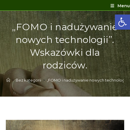
Menu
Ot
„FOMO i nadużywanie
nowych technologii”.
Wskazówki dla
rodziców.
>
Bez kategorii
>
„FOMO i nadużywanie nowych technologii”.