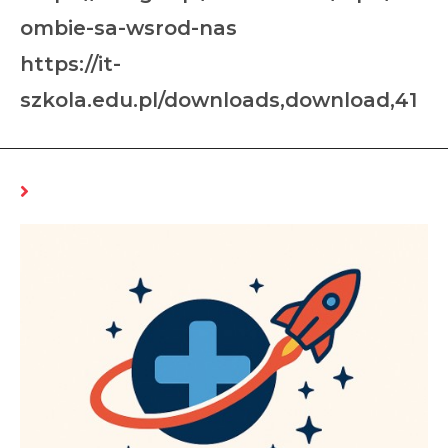
ombie-sa-wsrod-nas
https://it-
szkola.edu.pl/downloads,download,41
MOŻE CI SIĘ SPODOBAĆ RÓWNIEŻ