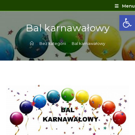
Menu
Ot
Bal karnawałowy
>
Bez kategorii
>
Bal karnawałowy