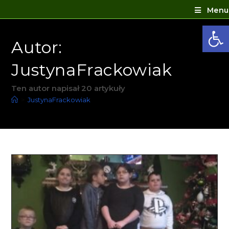
Menu
Ot
Autor:
JustynaFrackowiak
Ten autor napisał 20 artykuły
>
JustynaFrackowiak