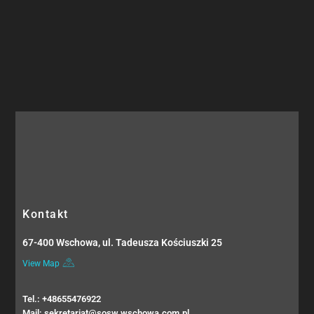
Kontakt
67-400 Wschowa, ul. Tadeusza Kościuszki 25
View Map
Tel.: +48655476922
Mail: sekretariat@sosw.wschowa.com.pl