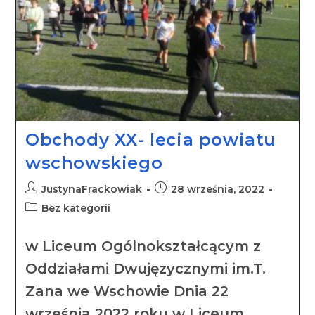
Obchody XX- lecia powiatu
wschowskiego
JustynaFrackowiak
28 września, 2022
Bez kategorii
w Liceum Ogólnokształcącym z
Oddziałami Dwujęzycznymi im.T.
Zana we Wschowie Dnia 22
września 2022 roku w Liceum