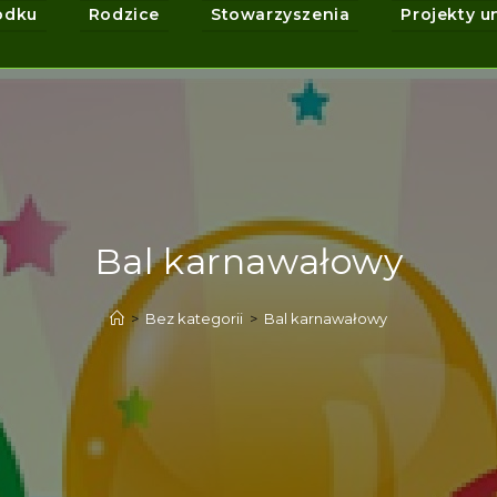
odku
Rodzice
Stowarzyszenia
Projekty u
Bal karnawałowy
>
Bez kategorii
>
Bal karnawałowy