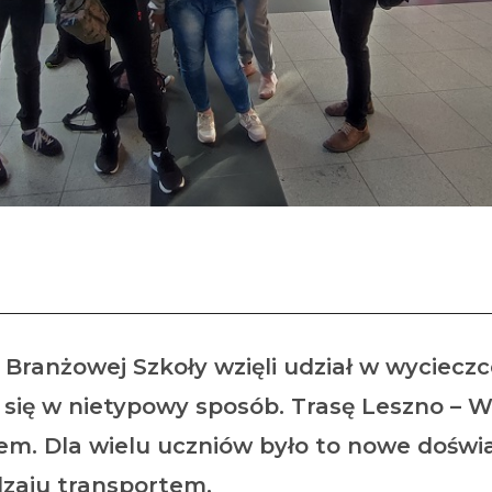
Z wizytą we Wrocławiu
1-3 Branżowej Szkoły wzięli udział w wyciec
się w nietypowy sposób. Trasę Leszno – W
iem. Dla wielu uczniów było to nowe doświ
dzaju transportem.