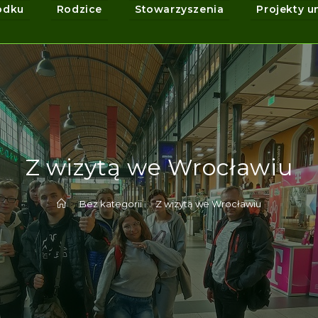
odku
Rodzice
Stowarzyszenia
Projekty u
Z wizytą we Wrocławiu
>
Bez kategorii
>
Z wizytą we Wrocławiu