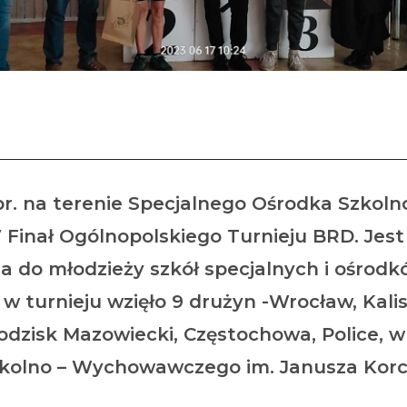
„XIV Turniej BRD”
br. na terenie Specjalnego Ośrodka Szko
V Finał Ogólnopolskiego Turnieju BRD. Jest
 do młodzieży szkół specjalnych i ośrodk
 turnieju wzięło 9 drużyn -Wrocław, Kalis
odzisk Mazowiecki, Częstochowa, Police, 
zkolno – Wychowawczego im. Janusza Kor