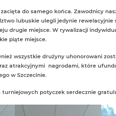
 zacięta do samego końca. Zawodnicy nasz
wo lubuskie ulegli jedynie rewelacyjnie s
eju drugie miejsce. W rywalizacji indywidu
ie piąte miejsce.
ż wszystkie drużyny uhonorowani zosta
raz atrakcyjnymi nagrodami, które ufun
Drogowego w Szczecinie.
turniejowych potyczek serdecznie gratul