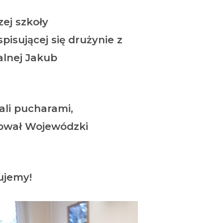
ej szkoły
pisującej się drużynie z
alnej Jakub
li pucharami,
dował Wojewódzki
ujemy!