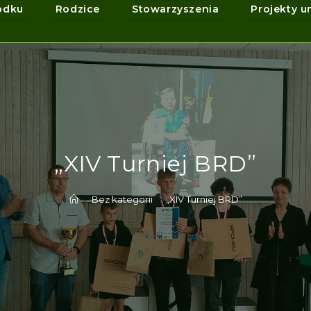
odku
Rodzice
Stowarzyszenia
Projekty u
„XIV Turniej BRD”
>
Bez kategorii
>
„XIV Turniej BRD”