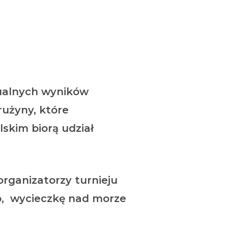
alnych wyników
użyny, które
lskim biorą udział
organizatorzy turnieju
o, wycieczkę nad morze