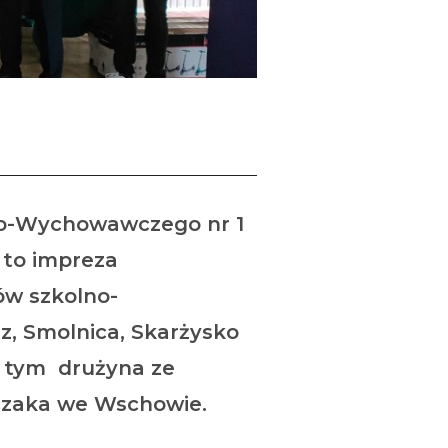
lno-Wychowawczego nr 1
 to impreza
ów szkolno-
z, Smolnica, Skarżysko
w tym drużyna ze
czaka we Wschowie.