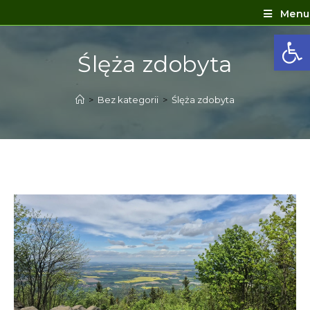
Menu
Ot
Ślęża zdobyta
>
Bez kategorii
>
Ślęża zdobyta