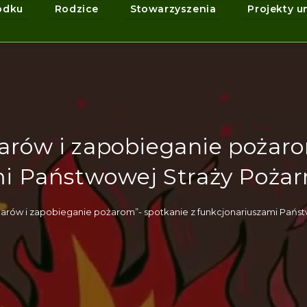
odku
Rodzice
Stowarzyszenia
Projekty u
żarów i zapobieganie pożaro
mi Państwowej Straży Pożar
żarów i zapobieganie pożarom”- spotkanie z funkcjonariuszami Pańs