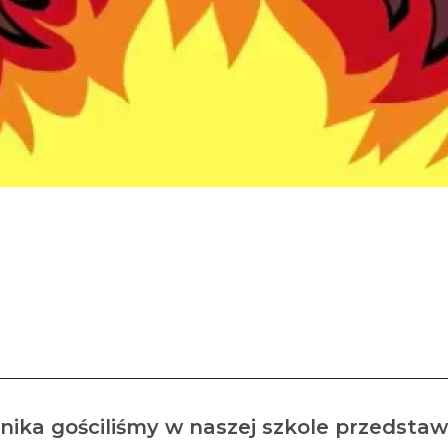
y pożarów i zapobiegani
 funkcjonariuszami Państ
Pożarnej we Wschowie.
ernika gościliśmy w naszej szkole przedsta