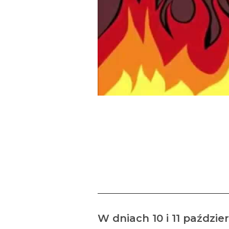
” Przyczyn
spotkanie z
W dniach 10 i 11 paździ