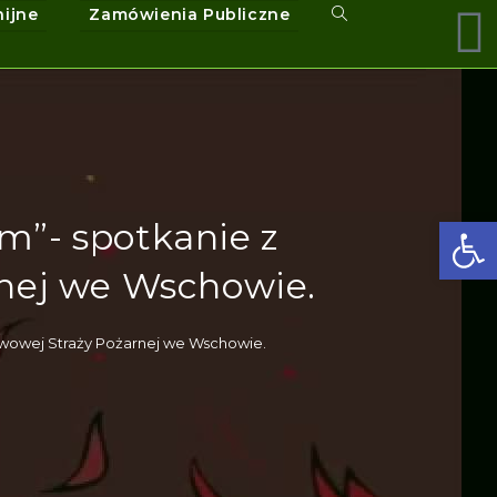
nijne
Zamówienia Publiczne
Ot
m”- spotkanie z
nej we Wschowie.
twowej Straży Pożarnej we Wschowie.