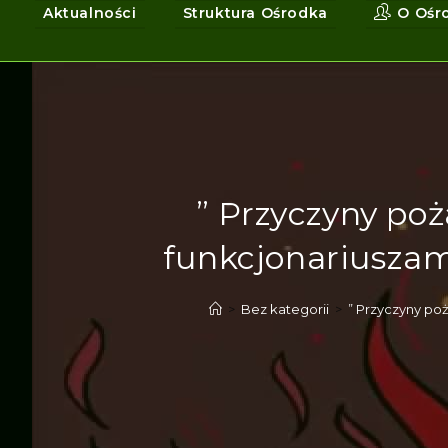
Aktualności
Struktura Ośrodka
O Ośr
” Przyczyny po
funkcjonariusza
>
Bez kategorii
>
” Przyczyny po