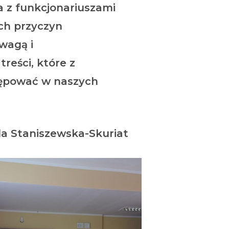
a z funkcjonariuszami
ch przyczyn
wagą i
reści, które z
stępować w naszych
la Staniszewska-Skuriat