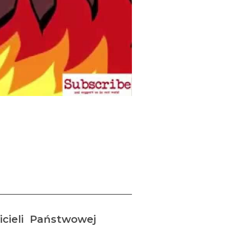
e pożarom”-
wowej Straży
wicieli Państwowej