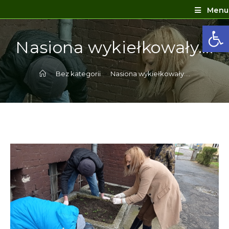
Menu
Ot
Nasiona wykiełkowały….
>
Bez kategorii
>
Nasiona wykiełkowały….