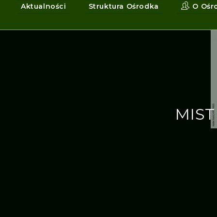
Aktualności
Struktura Ośrodka
O Ośr
MIST