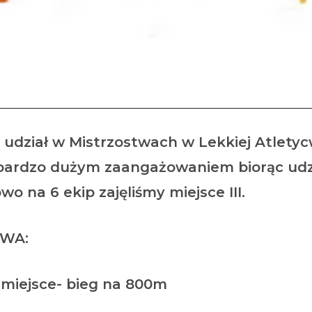
RZOSTWA w LEKKIEJ ATL
y udział w Mistrzostwach w Lekkiej Atletyc
 bardzo dużym zaangażowaniem biorąc udzi
 na 6 ekip zajęliśmy miejsce III.
OWA:
 miejsce- bieg na 800m