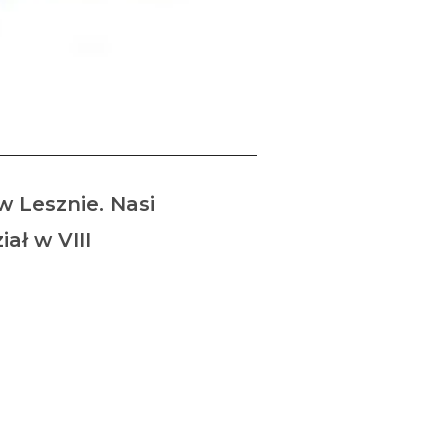
ETYCE
w Lesznie. Nasi
ał w VIII