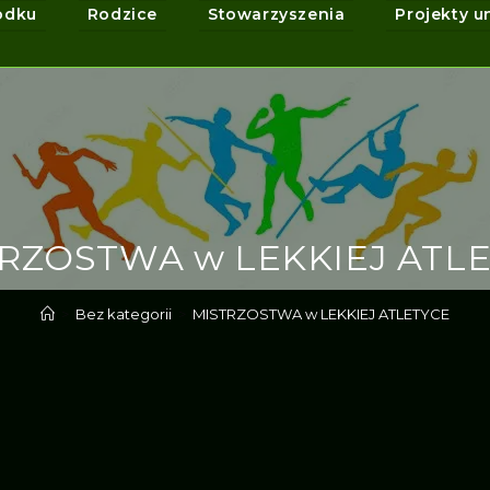
odku
Rodzice
Stowarzyszenia
Projekty u
RZOSTWA w LEKKIEJ ATL
>
Bez kategorii
>
MISTRZOSTWA w LEKKIEJ ATLETYCE