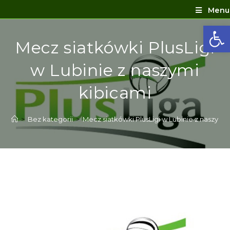
Menu
Ot
Mecz siatkówki PlusLigi
w Lubinie z naszymi
kibicami
>
Bez kategorii
>
Mecz siatkówki PlusLigi w Lubinie z naszymi 