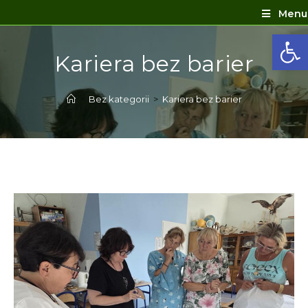
Menu
Ot
Kariera bez barier
>
Bez kategorii
>
Kariera bez barier