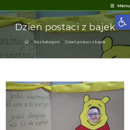
Menu
Ot
Dzień postaci z bajek
>
Bez kategorii
>
Dzień postaci z bajek