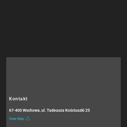
Kontakt
67-400 Wschowa, ul. Tadeusza Kościuszki 25
View Map