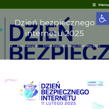
Menu
Ot
Dzień bezpiecznego
internetu 2025
>
Bez kategorii
>
Dzień bezpiecznego internetu 2025