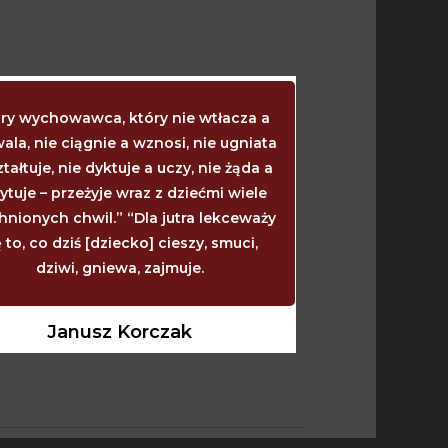
ry wychowawca, który nie wtłacza a
Kiedy dziecko 
ala, nie ciągnie a wznosi, nie ugniata
mówić? Wtedy, ki
ztałtuje, nie dyktuje a uczy, nie żąda a
powinny wyrzy
ytuje – przeżyje wraz z dziećmi wiele
wtedy, kiedy się
hnionych chwil.” “Dla jutra lekceważy
wtedy powinno z
ę to, co dziś [dziecko] cieszy, smuci,
zarasta. I nie
dziwi, gniewa, zajmuje.
powinno, ile 
w
Janusz Korczak
Janu