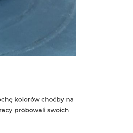
cznej?
rochę kolorów choćby na
racy próbowali swoich