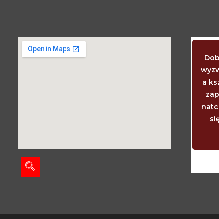
Kiedy dziecko powinno już chodzić i
Dob
mówić? Wtedy, kiedy chodzi i mówi. Kiedy
wyzw
powinny wyrzynać się ząbki? Akurat
a ks
wtedy, kiedy się wyrzynają. I ciemiączko
zap
wtedy powinno zarosnąć, kiedy właśnie
natc
zarasta. I niemowlę tyle godzin spać
si
powinno, ile mu potrzeba, aby było
wyspane.
Janusz Korczak