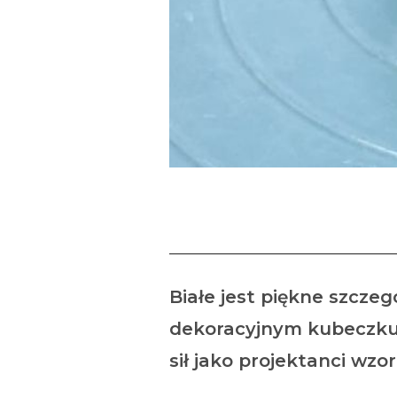
Co no
Białe jest piękne szcze
dekoracyjnym kubeczku .
sił jako projektanci wz