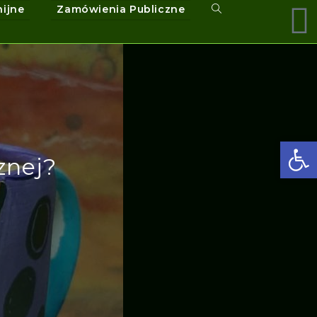
nijne
Zamówienia Publiczne
Ot
znej?