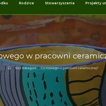
odku
Rodzice
Stowarzyszenia
Projekty u
owego w pracowni ceramic
>
Bez kategorii
>
Co nowego w pracowni ceramicznej?