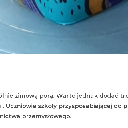
wego w pracowni cerami
gólnie zimową porą. Warto jednak dodać t
 Uczniowie szkoły przysposabiającej do p
ornictwa przemysłowego.