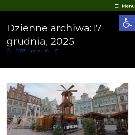
Menu
Ot
Dzienne archiwa:17
grudnia, 2025
>
2025
>
grudzień
>
17