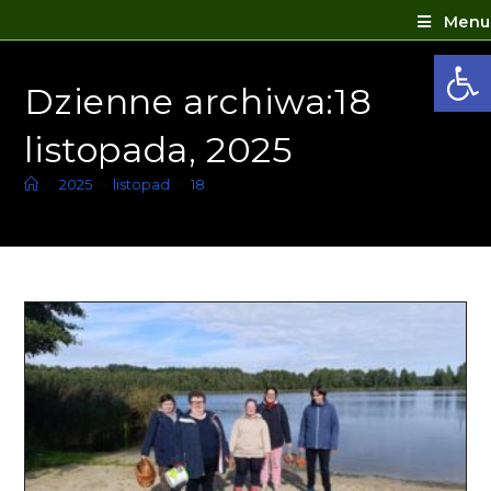
Menu
Ot
Dzienne archiwa:18
listopada, 2025
>
2025
>
listopad
>
18