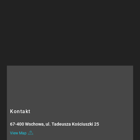
Kontakt
67-400 Wschowa, ul. Tadeusza Kościuszki 25
View Map