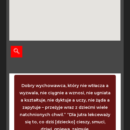
Dobry wychowawca, który nie wtłacza a
wyzwala, nie ciągnie a wznosi, nie ugniata
a kształtuje, nie dyktuje a uczy, nie żąda a
zapytuje – przeżyje wraz z dziećmi wiele
natchnionych chwil.” “Dla jutra lekceważy
się to, co dziś [dziecko] cieszy, smuci,
dziwi, gniewa, zajmuje.