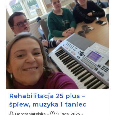
Rehabilitacja 25 plus –
śpiew, muzyka i taniec
DorotaMatelska
9 lipca, 2025