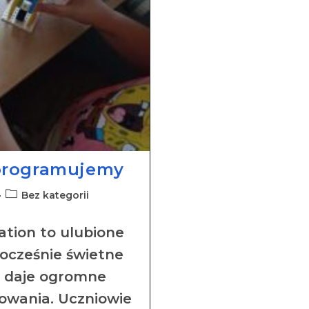
 programujemy
Bez kategorii
tion to ulubione
nocześnie świetne
y daje ogromne
owania. Uczniowie