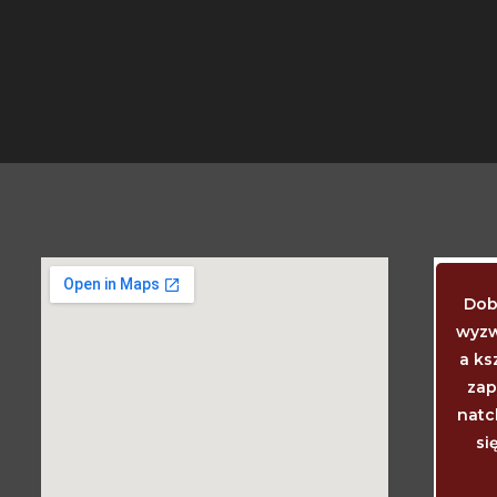
Kiedy dziecko powinno już chodzić i
Dob
mówić? Wtedy, kiedy chodzi i mówi. Kiedy
wyzw
powinny wyrzynać się ząbki? Akurat
a ks
wtedy, kiedy się wyrzynają. I ciemiączko
zap
wtedy powinno zarosnąć, kiedy właśnie
natc
zarasta. I niemowlę tyle godzin spać
si
powinno, ile mu potrzeba, aby było