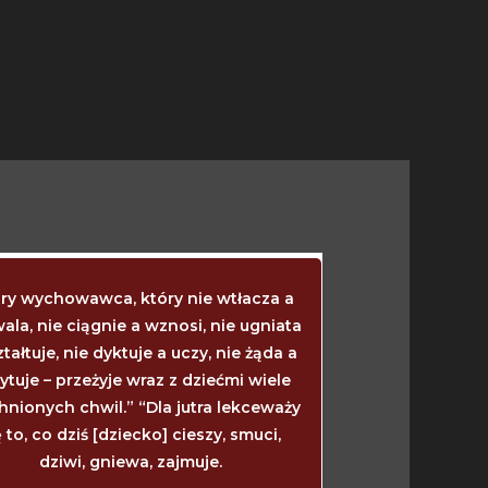
ry wychowawca, który nie wtłacza a
Kiedy dziecko 
ala, nie ciągnie a wznosi, nie ugniata
mówić? Wtedy, ki
ztałtuje, nie dyktuje a uczy, nie żąda a
powinny wyrzy
ytuje – przeżyje wraz z dziećmi wiele
wtedy, kiedy się
hnionych chwil.” “Dla jutra lekceważy
wtedy powinno z
ę to, co dziś [dziecko] cieszy, smuci,
zarasta. I nie
dziwi, gniewa, zajmuje.
powinno, ile 