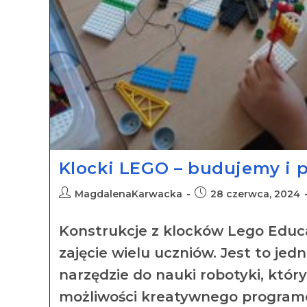
Klocki LEGO – budujemy i
MagdalenaKarwacka
28 czerwca, 2024
Konstrukcje z klocków Lego Educa
zajęcie wielu uczniów. Jest to jed
narzędzie do nauki robotyki, któr
możliwości kreatywnego program